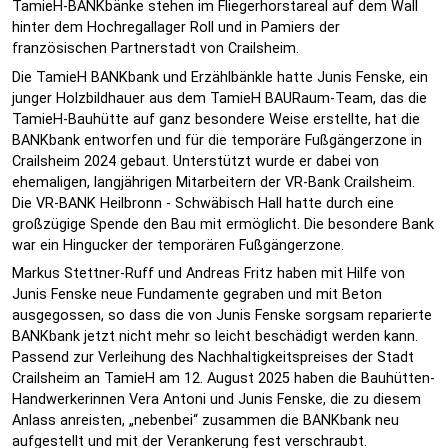
TamieH-BANKbänke stehen im Fliegerhorstareal auf dem Wall
hinter dem Hochregallager Roll und in Pamiers der
französischen Partnerstadt von Crailsheim.
Die TamieH BANKbank und Erzählbänkle hatte Junis Fenske, ein
junger Holzbildhauer aus dem TamieH BAURaum-Team, das die
TamieH-Bauhütte auf ganz besondere Weise erstellte, hat die
BANKbank entworfen und für die temporäre Fußgängerzone in
Crailsheim 2024 gebaut. Unterstützt wurde er dabei von
ehemaligen, langjährigen Mitarbeitern der VR-Bank Crailsheim.
Die VR-BANK Heilbronn - Schwäbisch Hall hatte durch eine
großzügige Spende den Bau mit ermöglicht. Die besondere Bank
war ein Hingucker der temporären Fußgängerzone.
Markus Stettner-Ruff und Andreas Fritz haben mit Hilfe von
Junis Fenske neue Fundamente gegraben und mit Beton
ausgegossen, so dass die von Junis Fenske sorgsam reparierte
BANKbank jetzt nicht mehr so leicht beschädigt werden kann.
Passend zur Verleihung des Nachhaltigkeitspreises der Stadt
Crailsheim an TamieH am 12. August 2025 haben die Bauhütten-
Handwerkerinnen Vera Antoni und Junis Fenske, die zu diesem
Anlass anreisten, „nebenbei“ zusammen die BANKbank neu
aufgestellt und mit der Verankerung fest verschraubt.