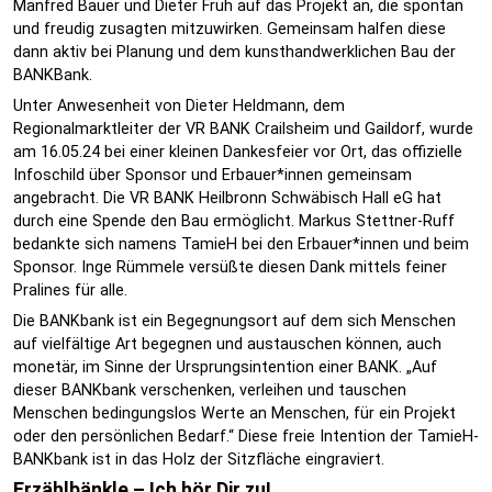
Manfred Bauer und Dieter Früh auf das Projekt an, die spontan
und freudig zusagten mitzuwirken. Gemeinsam halfen diese
dann aktiv bei Planung und dem kunsthandwerklichen Bau der
BANKBank.
Unter Anwesenheit von Dieter Heldmann, dem
Regionalmarktleiter der VR BANK Crailsheim und Gaildorf, wurde
am 16.05.24 bei einer kleinen Dankesfeier vor Ort, das offizielle
Infoschild über Sponsor und Erbauer*innen gemeinsam
angebracht. Die VR BANK Heilbronn Schwäbisch Hall eG hat
durch eine Spende den Bau ermöglicht. Markus Stettner-Ruff
bedankte sich namens TamieH bei den Erbauer*innen und beim
Sponsor. Inge Rümmele versüßte diesen Dank mittels feiner
Pralines für alle.
Die BANKbank ist ein Begegnungsort auf dem sich Menschen
auf vielfältige Art begegnen und austauschen können, auch
monetär, im Sinne der Ursprungsintention einer BANK. „Auf
dieser BANKbank verschenken, verleihen und tauschen
Menschen bedingungslos Werte an Menschen, für ein Projekt
oder den persönlichen Bedarf.“ Diese freie Intention der TamieH-
BANKbank ist in das Holz der Sitzfläche eingraviert.
Erzählbänkle – Ich hör Dir zu!