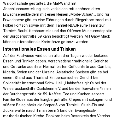
Waldorfschule gestaltet, die Mal-Wand mit
Abschlussausstellung, sich verkleiden mit schönen alten
Erwachsenenkleidern mit einer kleinen „Mode-Schau"... Und für
Erwachsene gibt es eine Führungen durch Fliegerhorstareal mit
Folker Förtsch sowie mit dem TamieH-BAURaum-Team zur
TamieH-Bauhüttenbaustelle und das Offenes Museumsdepotin
der Burgbergstraße 59 kann besichtigt werden. Mit Gaby Mack
können internationale Kreistänze getanzt werden.
Internationales Essen und Trinken
Auf der Festwiese wird es an allen drei Tagen wieder leckeres
Essen und Trinken geben. Verschiedene traditionelle Gerichte
und Getränke aus ihrer Heimat bieten Geflüchtete aus Gambia,
Nigeria, Syrien und der Ukraine. Asiatische Speisen gibt es bei
einem Stand aus Thailand. Ein peruanisches Gericht bei
Solidarität International Schw. Hall. „Habhaftes gibt's bei der
Weissrusslandhilfe Crailsheim e.V. und bei den Bewohner*innen
der Burgbergstraße Nr. 59. Kaffee, Tee und Kuchen serviert
Familie Klose aus der Burgbergstraße. Crepes mit salzigem und
süßem Belag bäckt die Creperi& von TamieH. Slush-Eis und
Zuckerwatte nascht man beim Stand der Evangelisch-
methodistischen Kirche, Popkorn beim Basarkreis des Vereins