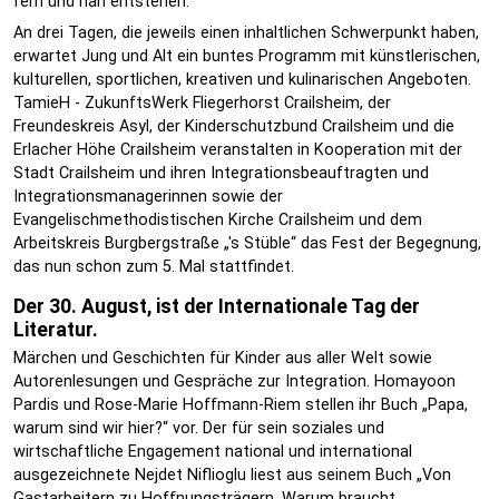
fern und nah entstehen.
An drei Tagen, die jeweils einen inhaltlichen Schwerpunkt haben,
erwartet Jung und Alt ein buntes Programm mit künstlerischen,
kulturellen, sportlichen, kreativen und kulinarischen Angeboten.
TamieH - ZukunftsWerk Fliegerhorst Crailsheim, der
Freundeskreis Asyl, der Kinderschutzbund Crailsheim und die
Erlacher Höhe Crailsheim veranstalten in Kooperation mit der
Stadt Crailsheim und ihren Integrationsbeauftragten und
Integrationsmanagerinnen sowie der
Evangelischmethodistischen Kirche Crailsheim und dem
Arbeitskreis Burgbergstraße „'s Stüble“ das Fest der Begegnung,
das nun schon zum 5. Mal stattfindet.
Der 30. August, ist der Internationale Tag der
Literatur.
Märchen und Geschichten für Kinder aus aller Welt sowie
Autorenlesungen und Gespräche zur Integration. Homayoon
Pardis und Rose-Marie Hoffmann-Riem stellen ihr Buch „Papa,
warum sind wir hier?“ vor. Der für sein soziales und
wirtschaftliche Engagement national und international
ausgezeichnete Nejdet Niflioglu liest aus seinem Buch „Von
Gastarbeitern zu Hoffnungsträgern. Warum braucht