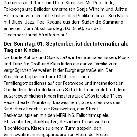
Pamiers spielt Rock- und Pop- Klassiker. Mit Pop-, Indi-,
Folksongs und Balladen unterhalten Sonja Wilhelm und Julitta
Hoffmann von den Little fishes das Publikum bevor Sun Blues
mit Blues, Jazz, Pop, Reggae aus dem Sudan die Stimmung
anheizen. Zum Abschluss legt DJ DiceQ, aus dem
Fliegerhorstareal AfroBeats auf.
Der Sonntag, 01. September, ist der Internationale
Tag der Kinder.
Die bunte Kultur- und Spielstraße, internationales Essen, Musik
und Tanz für Groß und Klein laden die ganze Familie zum
vergnüglichen Verweilen in der Burgbergstraße ein. Der
Abschlusstag beginnt um 10 Uhr mit einem
Familiengottesdienst auf der Festwiese und internationalen
Chorliedern des Liederkranzes Satteldorf und endet mit dem
außergewöhnlichen Kindertheaterstück \„Kostprobe 1" des
Papiertheater Nürnberg. Dazwischen gibt es alles was das
Kinderherz begehrt: die Spie/welten, das Street-
Basketballspielen mit den MERLINS, Fallschirmspiele,
Stelzenlaufen, Sackhüpfen, Seilziehen, Dosenwerfen,
Tischkickern, Kisten zu einem Turm stapeln, den
Sinneswahrnehmungsparcours von Eltern der Freien